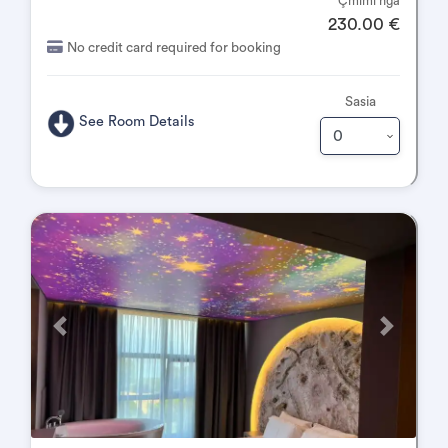
Çmimi nga
230.00 €
No credit card required for booking
Sasia
See Room Details
Përpara
Pas