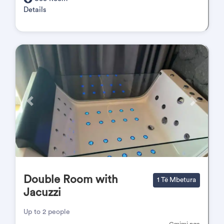
Details
Përpara
Pas
Double Room with
1 Të Mbetura
Jacuzzi
Up to 2 people