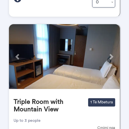
Përpara
Pas
Triple Room with
1 Të Mbetura
Mountain View
Up to 3 people
Çmimi nga