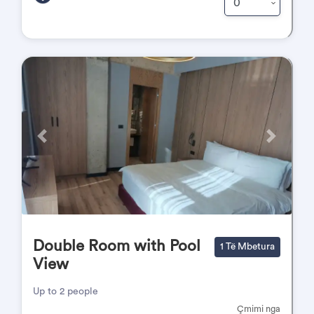
Përpara
Pas
Double Room with Pool
1 Të Mbetura
View
Up to 2 people
Çmimi nga