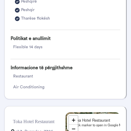
Peshqirë
Peshqir
Tharëse flokësh
Kopsht
TV
Politikat e anullimit
Kondicioner
Flexible 14 days
Ballkon
Parkim i mundshem
Informacione të përgjithshme
Restorant
Restaurant
Air Conditioning
+
Toka Hotel Restaurant
Toka Hotel Restaurant
Click marker to open in Google Maps
−