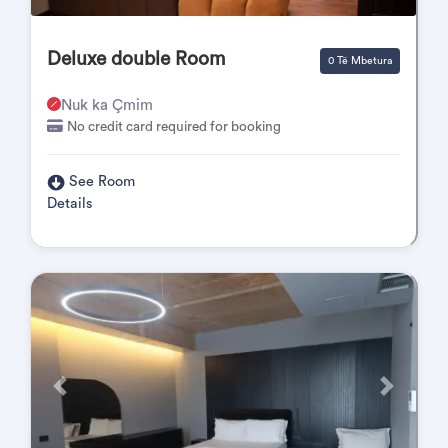
Deluxe double Room
0 Të Mbetura
Nuk ka Çmim
No credit card required for booking
See Room
Details
Përpara
Pas