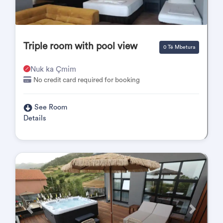
Triple room with pool view
0 Të Mbetura
Nuk ka Çmim
No credit card required for booking
See Room
Details
Përpara
Pas