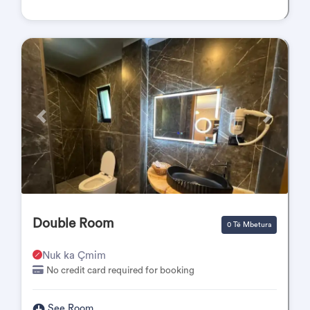
Përpara
Pas
Double Room
0 Të Mbetura
Nuk ka Çmim
No credit card required for booking
See Room