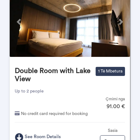
Përpara
Pas
Double Room with Lake
1 Të Mbetura
View
Up to 2 people
Çmimi nga
91.00 €
No credit card required for booking
Sasia
See Room Details