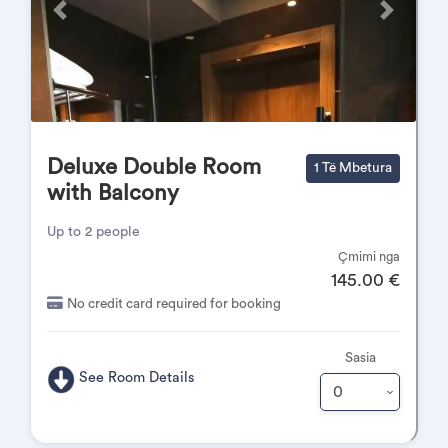
Përpara
Pas
Deluxe Double Room
1 Të Mbetura
with Balcony
Up to 2 people
Çmimi nga
145.00 €
No credit card required for booking
Sasia
See Room Details