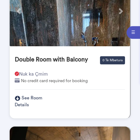
Përpara
Pas
☰
Double Room with Balcony
0 Të Mbetura
Nuk ka Çmim
No credit card required for booking
See Room
Details