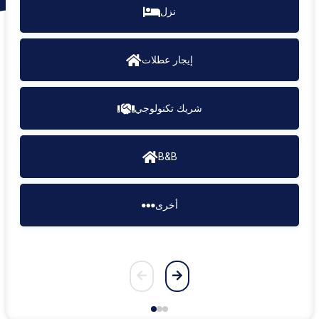
نزل
إيجار عطلات
شريك تكنولوجي
B&B
أخرى